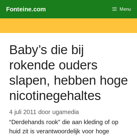
Ga
Fonteine.com
Menu
naar
de
inhoud
Baby’s die bij
rokende ouders
slapen, hebben hoge
nicotinegehaltes
4 juli 2011
door
ugamedia
“Derdehands rook” die aan kleding of op
huid zit is verantwoordelijk voor hoge