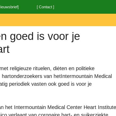
Nieuwsbrief]
[ Contact ]
n goed is voor je
rt
met religieuze rituelen, diėten en politieke
an hartonderzoekers van hetIntermountain Medical
atig periodiek vasten ook goed is voor je
 het Intermountain Medical Center Heart Institut
sico verlaagt van coronaire hart- en suikerziekte,