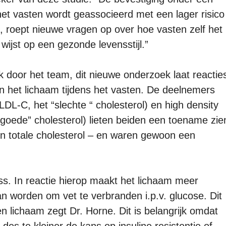
et vasten wordt geassocieerd met een lager risico
 roept nieuwe vragen op over hoe vasten zelf het
 wijst op een gezonde levensstijl.”
ek door het team, dit nieuwe onderzoek laat reactie
n het lichaam tijdens het vasten. De deelnemers
(LDL-C, het “slechte “ cholesterol) en high density
 “goede” cholesterol) lieten beiden een toename zie
un totale cholesterol – en waren gewoon een
ss. In reactie hierop maakt het lichaam meer
an worden om vet te verbranden i.p.v. glucose. Dit
en lichaam zegt Dr. Horne. Dit is belangrijk omdat
des te kleiner de kans op insuline resistentie of