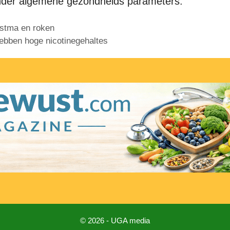
ander algemene gezondheids parameters.
astma en roken
hebben hoge nicotinegehaltes
© 2026 - UGA media