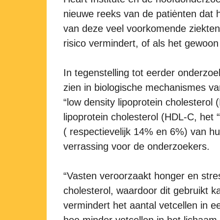
nieuwe reeks van de patiėnten dat h
van deze veel voorkomende ziekten,
risico vermindert, of als het gewoon
In tegenstelling tot eerder onderzo
zien in biologische mechanismes va
“low density lipoprotein cholesterol 
lipoprotein cholesterol (HDL-C, het
( respectievelijk 14% en 6%) van h
verrassing voor de onderzoekers.
“Vasten veroorzaakt honger en stre
cholesterol, waardoor dit gebruikt k
vermindert het aantal vetcellen in e
hoe minder vetcellen in het lichaam, 