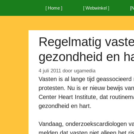
Ga
[ Home ]
[ Webwinkel ]
[
naar
de
inhoud
Regelmatig vaste
gezondheid en ha
4 juli 2011
door
ugamedia
Vasten is al lange tijd geassocieerd 
protesten. Nu is er nieuw bewijs v
Center Heart Institute, dat routinem
gezondheid en hart.
Vandaag, onderzoekscardiologen van
melden dat vasten niet alleen het ri