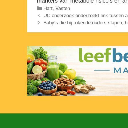
markers van metabole risico’s en 
Categorieën
Hart
,
Vasten
UC onderzoek onderzoekt link tussen 
Baby’s die bij rokende ouders slapen, 