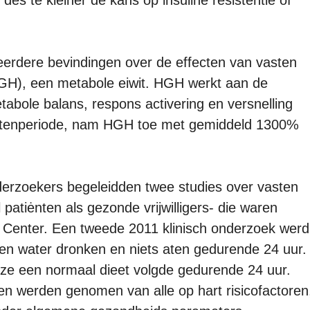
eerdere bevindingen over de effecten van vasten
GH), een metabole eiwit. HGH werkt aan de
bole balans, respons activering en versnelling
astenperiode, nam HGH toe met gemiddeld 1300%
derzoekers begeleidden twee studies over vasten
tiėnten als gezonde vrijwilligers- die waren
 Center. Een tweede 2011 klinisch onderzoek werd
een water dronken en niets aten gedurende 24 uur.
l ze een normaal dieet volgde gedurende 24 uur.
n werden genomen van alle op hart risicofactoren