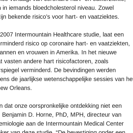
n in iemands bloedcholesterol niveau. Zowel
jn bekende risico’s voor hart- en vaatziektes.
2007 Intermountain Healthcare studie, laat een
rminderd risico op coronaire hart- en vaatziekten,
mannen en vrouwen in Amerika. In het nieuwe
 vasten andere hart risicofactoren, zoals
erspiegel verminderd. De bevindingen werden
dens de jaarlijkse wetenschappelijke sessies van he
New Orleans.
 dat onze oorspronkelijke ontdekking niet een
r. Benjamin D. Horne, PhD, MPH, directeur van
demiologie aan de Intermountain Medical Center
eker van deze studie. “De bevestiging onder een