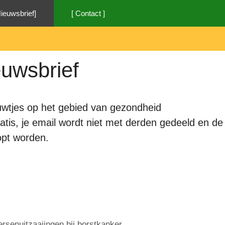
Nieuwsbrief]
[ Contact ]
euwsbrief
euwtjes op het gebied van gezondheid
tis, je email wordt niet met derden gedeeld en de
opt worden.
rsenuitzaaiingen bij borstkanker