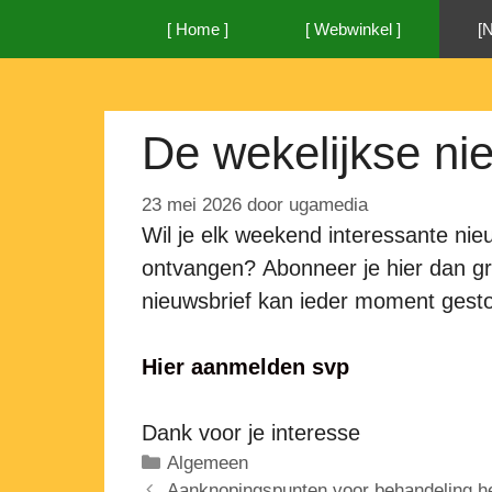
Ga
[ Home ]
[ Webwinkel ]
[
naar
de
inhoud
De wekelijkse ni
23 mei 2026
door
ugamedia
Wil je elk weekend interessante ni
ontvangen? Abonneer je hier dan gra
nieuwsbrief kan ieder moment gest
Hier aanmelden svp
Dank voor je interesse
Categorieën
Algemeen
Aanknopingspunten voor behandeling he