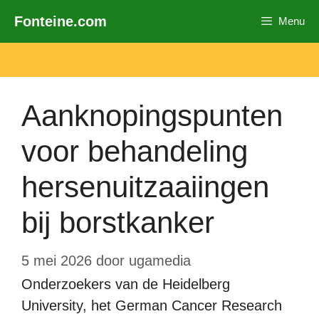
Ga
Fonteine.com
Menu
naar
de
inhoud
Aanknopingspunten
voor behandeling
hersenuitzaaiingen
bij borstkanker
5 mei 2026
door
ugamedia
Onderzoekers van de Heidelberg
University, het German Cancer Research