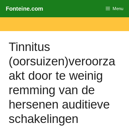
Ga
Fonteine.com
Menu
naar
de
inhoud
Tinnitus
(oorsuizen)veroorza
akt door te weinig
remming van de
hersenen auditieve
schakelingen