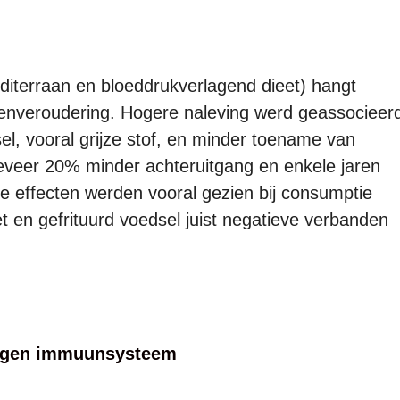
g
iterraan en bloeddrukverlagend dieet) hangt
senveroudering. Hogere naleving werd geassocieer
l, vooral grijze stof, en minder toename van
eveer 20% minder achteruitgang en enkele jaren
ve effecten werden vooral gezien bij consumptie
et en gefrituurd voedsel juist negatieve verbanden
tegen immuunsysteem