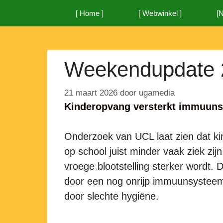
Ga
[ Home ]
[ Webwinkel ]
[
naar
de
inhoud
Weekendupdate 
21 maart 2026
door
ugamedia
Kinderopvang versterkt immuun
Onderzoek van UCL laat zien dat ki
op school juist minder vaak ziek z
vroege blootstelling sterker wordt. 
door een nog onrijp immuunsysteem 
door slechte hygiëne.