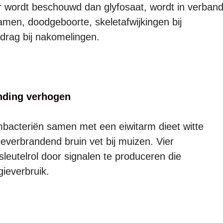
ger wordt beschouwd dan glyfosaat, wordt in verban
men, doodgeboorte, skeletafwijkingen bij
drag bij nakomelingen.
nding verhogen
mbacteriën samen met een eiwitarm dieet witte
everbrandend bruin vet bij muizen. Vier
leutelrol door signalen te produceren die
ieverbruik.