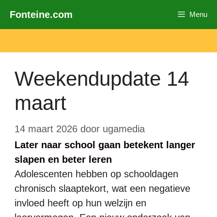
Ga
Fonteine.com
Menu
naar
de
inhoud
Weekendupdate 14
maart
14 maart 2026
door
ugamedia
Later naar school gaan betekent langer
slapen en beter leren
Adolescenten hebben op schooldagen
chronisch slaaptekort, wat een negatieve
invloed heeft op hun welzijn en