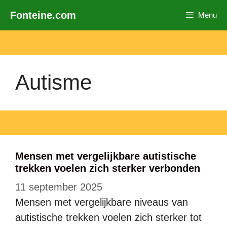
Ga
Fonteine.com
Menu
naar
de
inhoud
Autisme
Mensen met vergelijkbare autistische
trekken voelen zich sterker verbonden
11 september 2025
Mensen met vergelijkbare niveaus van
autistische trekken voelen zich sterker tot