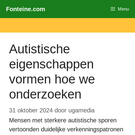
Ga
Fonteine.com
Menu
naar
de
inhoud
Autistische
eigenschappen
vormen hoe we
onderzoeken
31 oktober 2024
door
ugamedia
Mensen met sterkere autistische sporen
vertoonden duidelijke verkenningspatronen