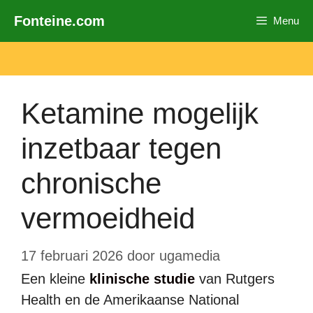
Ga
Fonteine.com
Menu
naar
de
inhoud
Ketamine mogelijk
inzetbaar tegen
chronische
vermoeidheid
17 februari 2026
door
ugamedia
Een kleine
klinische studie
van Rutgers
Health en de Amerikaanse National