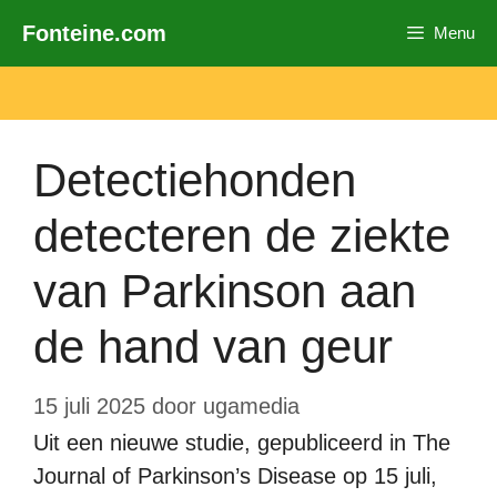
Ga
Fonteine.com
Menu
naar
de
inhoud
Detectiehonden
detecteren de ziekte
van Parkinson aan
de hand van geur
15 juli 2025
door
ugamedia
Uit een nieuwe studie, gepubliceerd in The
Journal of Parkinson’s Disease op 15 juli,