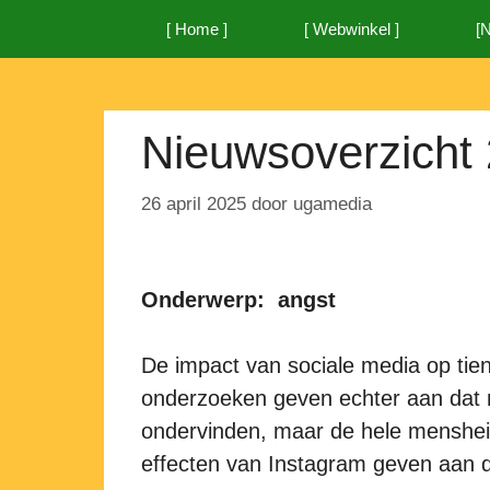
Ga
[ Home ]
[ Webwinkel ]
[
naar
de
inhoud
Nieuwsoverzicht 
26 april 2025
door
ugamedia
Onderwerp: angst
De impact van sociale media op tien
onderzoeken geven echter aan dat ni
ondervinden, maar de hele menshei
effecten van Instagram geven aan dat