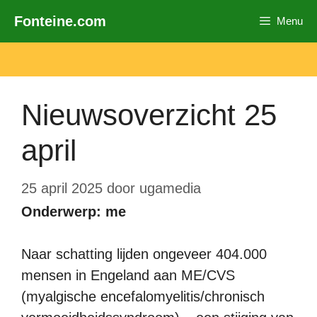
Ga
Fonteine.com
Menu
naar
de
inhoud
Nieuwsoverzicht 25
april
25 april 2025
door
ugamedia
Onderwerp: me
Naar schatting lijden ongeveer 404.000
mensen in Engeland aan ME/CVS
(myalgische encefalomyelitis/chronisch