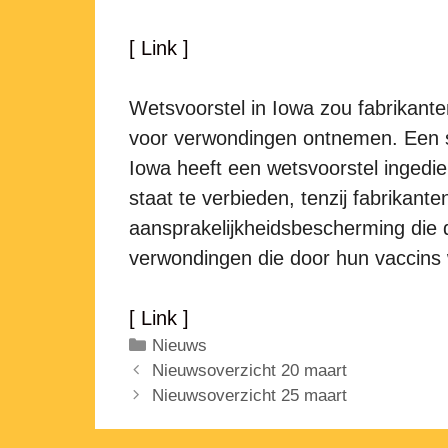
[ Link ]
Wetsvoorstel in Iowa zou fabrikante
voor verwondingen ontnemen. Een s
Iowa heeft een wetsvoorstel ingedi
staat te verbieden, tenzij fabrikan
aansprakelijkheidsbescherming die 
verwondingen die door hun vaccins
[ Link ]
Categorieën
Nieuws
Nieuwsoverzicht 20 maart
Nieuwsoverzicht 25 maart