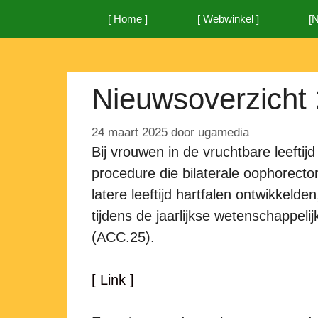
Ga
[ Home ]
[ Webwinkel ]
[
naar
de
inhoud
Nieuwsoverzicht
24 maart 2025
door
ugamedia
Bij vrouwen in de vruchtbare leeftij
procedure die bilaterale oophorect
latere leeftijd hartfalen ontwikkel
tijdens de jaarlijkse wetenschappeli
(ACC.25).
[ Link ]