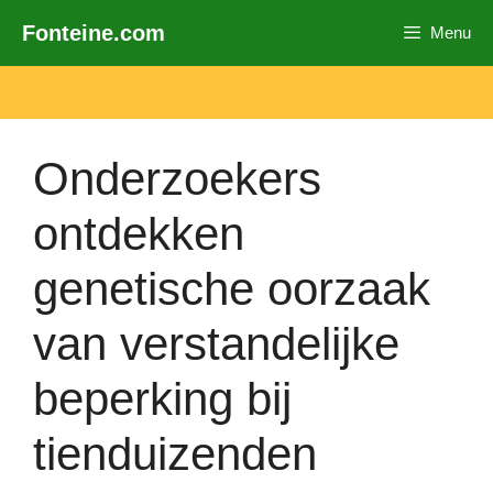
Ga
Fonteine.com
Menu
naar
de
inhoud
Onderzoekers
ontdekken
genetische oorzaak
van verstandelijke
beperking bij
tienduizenden