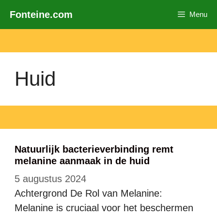
Ga
Fonteine.com
Menu
naar
de
inhoud
Huid
Natuurlijk bacterieverbinding remt
melanine aanmaak in de huid
5 augustus 2024
Achtergrond De Rol van Melanine:
Melanine is cruciaal voor het beschermen