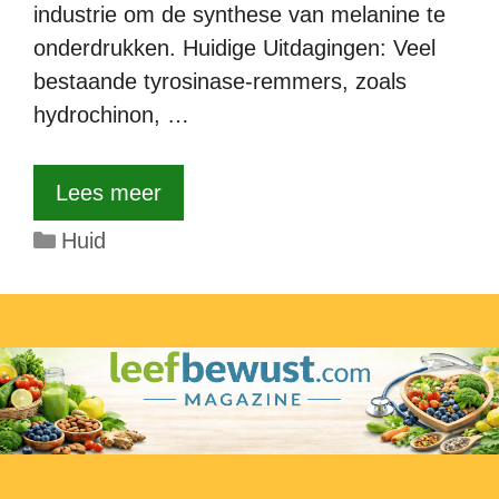
industrie om de synthese van melanine te
onderdrukken. Huidige Uitdagingen: Veel
bestaande tyrosinase-remmers, zoals
hydrochinon, …
Lees meer
Categorieën
Huid