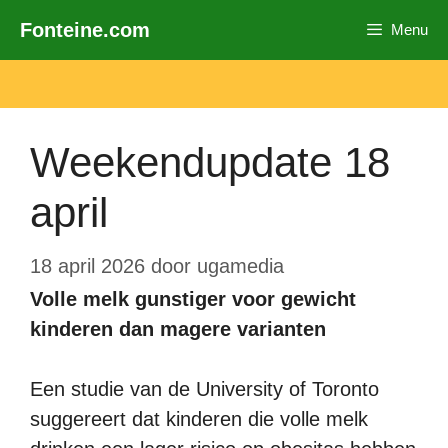
Ga
Fonteine.com
Menu
naar
de
inhoud
Weekendupdate 18
april
18 april 2026
door
ugamedia
Volle melk gunstiger voor gewicht
kinderen dan magere varianten
Een studie van de University of Toronto
suggereert dat kinderen die volle melk