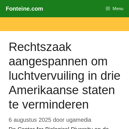
Ga
Fonteine.com
Menu
naar
de
inhoud
Rechtszaak
aangespannen om
luchtvervuiling in drie
Amerikaanse staten
te verminderen
6 augustus 2025
door
ugamedia