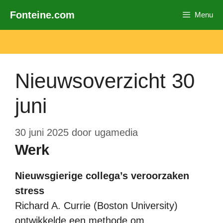
Ga
Fonteine.com
Menu
naar
de
inhoud
Nieuwsoverzicht 30
juni
30 juni 2025
door
ugamedia
Werk
Nieuwsgierige collega’s veroorzaken
stress
Richard A. Currie (Boston University)
ontwikkelde een methode om