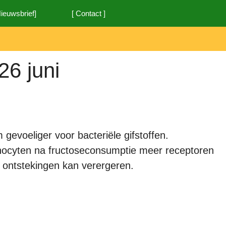
Nieuwsbrief]
[ Contact ]
26 juni
evoeliger voor bacteriële gifstoffen.
ocyten na fructoseconsumptie meer receptoren
 ontstekingen kan verergeren.