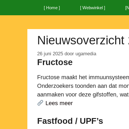
Ga
[ Home ]
[ Webwinkel ]
[
naar
de
inhoud
Nieuwsoverzicht 
26 juni 2025
door
ugamedia
Fructose
Fructose maakt het immuunsysteem g
Onderzoekers toonden aan dat mon
aanmaken voor deze gifstoffen, wat
Lees meer
Fastfood / UPF’s