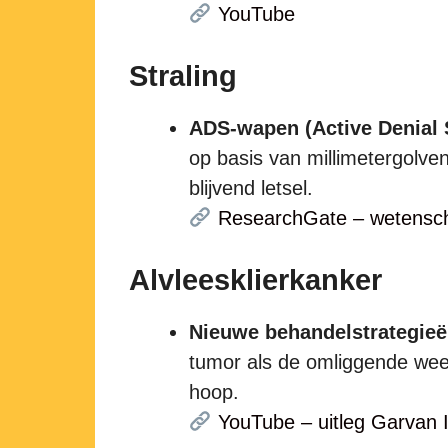
YouTube
Straling
ADS-wapen (Active Denial
op basis van millimetergolve
blijvend letsel.
ResearchGate – wetenscha
Alvleesklierkanker
Nieuwe behandelstrategie
tumor als de omliggende wee
hoop.
YouTube – uitleg Garvan I