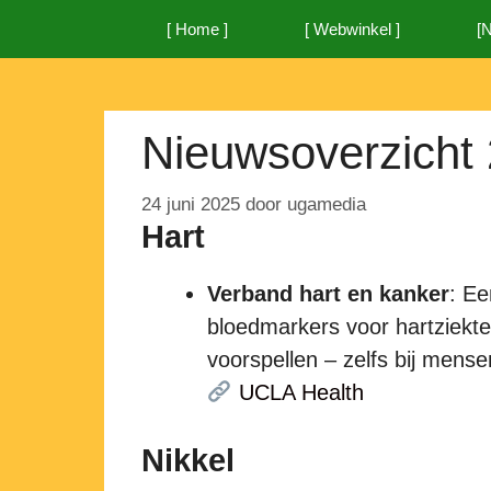
Ga
[ Home ]
[ Webwinkel ]
[
naar
de
inhoud
Nieuwsoverzicht 
24 juni 2025
door
ugamedia
Hart
Verband hart en kanker
: Ee
bloedmarkers voor hartziekte
voorspellen – zelfs bij mense
UCLA Health
Nikkel