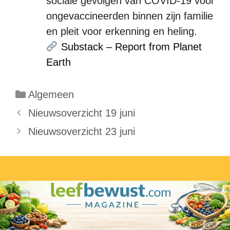
sociale gevolgen van COVID-19 voor
ongevaccineerden binnen zijn familie
en pleit voor erkenning en heling.
Substack – Report from Planet
Earth
Categorieën
Algemeen
Nieuwsoverzicht 19 juni
Nieuwsoverzicht 23 juni