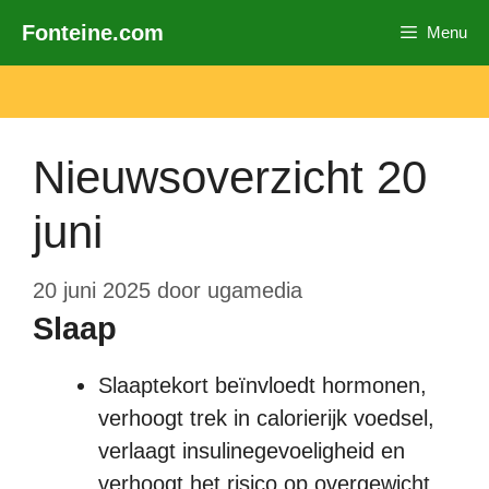
Ga
Fonteine.com
Menu
naar
de
inhoud
Nieuwsoverzicht 20
juni
20 juni 2025
door
ugamedia
Slaap
Slaaptekort beïnvloedt hormonen,
verhoogt trek in calorierijk voedsel,
verlaagt insulinegevoeligheid en
verhoogt het risico op overgewicht