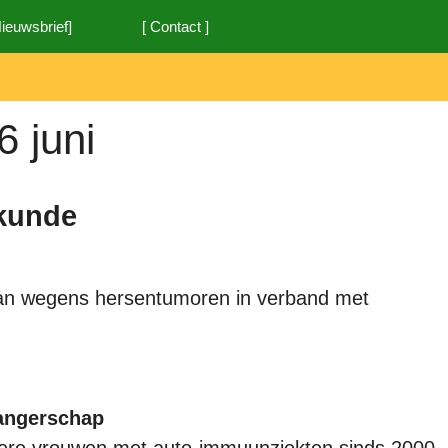
Nieuwsbrief]
[ Contact ]
6 juni
kunde
aan wegens hersentumoren in verband met
angerschap
re vrouwen met auto-immuunziekten sinds 2000.