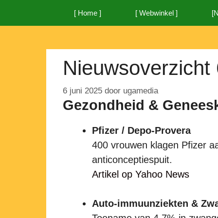
Ga
[ Home ]
[ Webwinkel ]
[
naar
de
inhoud
Nieuwsoverzicht 
6 juni 2025
door
ugamedia
Gezondheid & Genees
Pfizer / Depo-Provera
400 vrouwen klagen Pfizer 
anticonceptiespuit.
Artikel op Yahoo News
Auto-immuunziekten & Zw
Toename van 4,7% in zwange