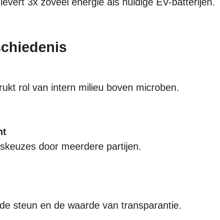
evert 3x zoveel energie als huidige EV-batterijen.
chiedenis
rukt rol van intern milieu boven microben.
ht
dskeuzes door meerdere partijen.
de steun en de waarde van transparantie.