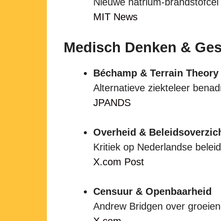
Nieuwe natrium-brandstofcel l
MIT News
Medisch Denken & Ges
Béchamp & Terrain Theory
Alternatieve ziekteleer benad
JPANDS
Overheid & Beleidsoverzic
Kritiek op Nederlandse belei
X.com Post
Censuur & Openbaarheid
Andrew Bridgen over groeien
X.com