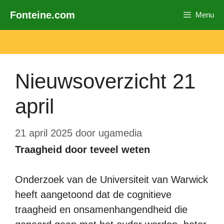
Ga
Fonteine.com
Menu
naar
de
inhoud
Nieuwsoverzicht 21
april
21 april 2025
door
ugamedia
Traagheid door teveel weten
Onderzoek van de Universiteit van Warwick
heeft aangetoond dat de cognitieve
traagheid en onsamenhangendheid die