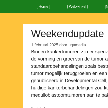
Ga
[ Home ]
[ Webwinkel ]
[
naar
de
inhoud
Weekendupdate
1 februari 2025
door
ugamedia
Binnen kankertumoren zijn er speci
de vorming en groei van de tumor 
standaardbehandelingen zoals best
tumor mogelijk teruggroeien en een
gepubliceerd in Developmental Cell
huidige kankerbehandelingen zou k
medulloblastoomtumoren aan te pa