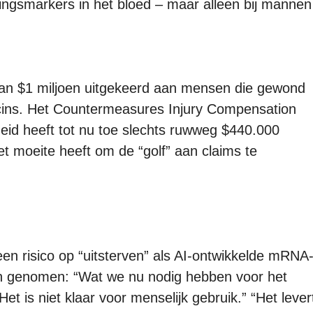
ngsmarkers in het bloed – maar alleen bij mannen
dan $1 miljoen uitgekeerd aan mensen die gewond
cins. Het Countermeasures Injury Compensation
id heeft tot nu toe slechts ruwweg $440.000
et moeite heeft om de “golf” aan claims te
n risico op “uitsterven” als AI-ontwikkelde mRNA
en genomen: “Wat we nu nodig hebben voor het
t is niet klaar voor menselijk gebruik.” “Het lever