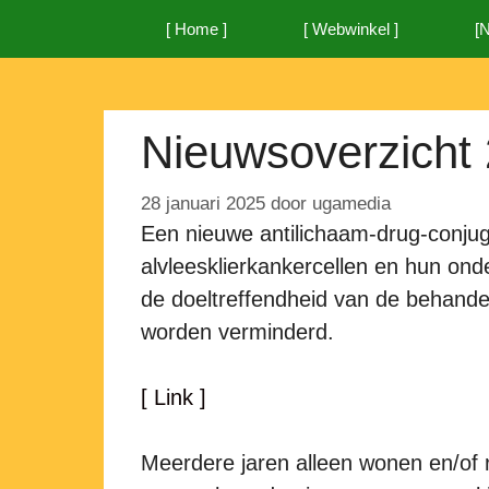
Ga
[ Home ]
[ Webwinkel ]
[
naar
de
inhoud
Nieuwsoverzicht 
28 januari 2025
door
ugamedia
Een nieuwe antilichaam-drug-conjuga
alvleesklierkankercellen en hun on
de doeltreffendheid van de behandel
worden verminderd.
[ Link ]
Meerdere jaren alleen wonen en/of 