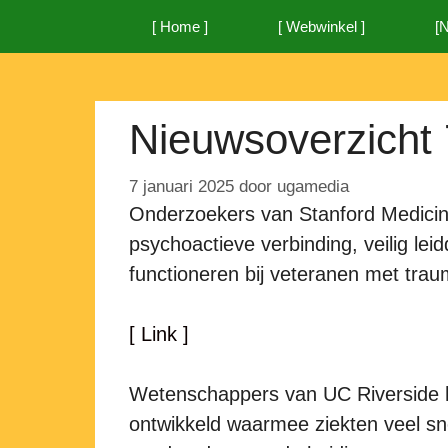
Ga
[ Home ]
[ Webwinkel ]
[
naar
de
inhoud
Nieuwsoverzicht 
7 januari 2025
door
ugamedia
Onderzoekers van Stanford Medicine
psychoactieve verbinding, veilig lei
functioneren bij veteranen met trau
[ Link ]
Wetenschappers van UC Riverside 
ontwikkeld waarmee ziekten veel sn