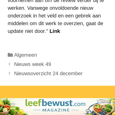
voornemen aan om de review verder bij te
werken. Vanwege onvoldoende nieuw
onderzoek in het veld en een gebrek aan
middelen om dit werk te overzien, gaat de
update niet door.”
Link
Categorieën
Algemeen
Nieuws week 49
Nieuwsoverzicht 24 december