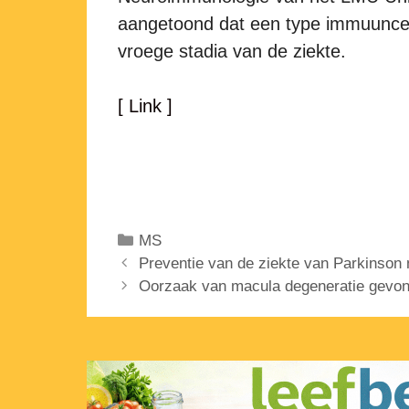
aangetoond dat een type immuuncelle
vroege stadia van de ziekte.
[ Link ]
Categorieën
MS
Preventie van de ziekte van Parkinson 
Oorzaak van macula degeneratie gevo