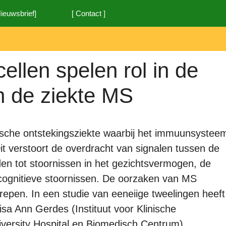
Nieuwsbrief]
[ Contact ]
ellen spelen rol in de
n de ziekte MS
nische ontstekingsziekte waarbij het immuunsystee
Dit verstoort de overdracht van signalen tussen de
en tot stoornissen in het gezichtsvermogen, de
 cognitieve stoornissen. De oorzaken van MS
repen. In een studie van eeneiige tweelingen heeft
sa Ann Gerdes (Instituut voor Klinische
ersity Hospital en Biomedisch Centrum)