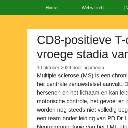
Ga
[ Home ]
[ Webwinkel ]
[
naar
de
inhoud
CD8-positieve T-c
vroege stadia va
10 oktober 2024
door
ugamedia
Multiple sclerose (MS) is een chro
het centrale zenuwstelsel aanvalt. 
hersenen en het lichaam en kan leid
motorische controle, het gevoel en
worden nog steeds niet volledig beg
een team onder leiding van PD Dr Li
Neuroimmunologie van het LMU Univ