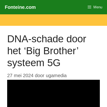
Ga
Fonteine.com
Menu
naar
de
inhoud
DNA-schade door
het ‘Big Brother’
systeem 5G
27 mei 2024
door
ugamedia