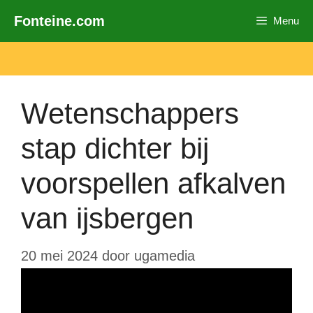
Ga
Fonteine.com
Menu
naar
de
inhoud
Wetenschappers
stap dichter bij
voorspellen afkalven
van ijsbergen
20 mei 2024
door
ugamedia