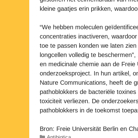
kleine gaatjes erin prikken, waardo
“We hebben moleculen geïdentificeerd
concentraties inactiveren, waardoo
toe te passen konden we laten zien
longcellen volledig te beschermen”
en medicinale chemie aan de Freie U
onderzoeksproject. In hun artikel, on
Nature Communications, heeft de 
pathoblokkers de bacteriële toxines
toxiciteit verliezen. De onderzoeker
pathoblokkers in de toekomst toepas
Bron: Freie Universität Berlin en Cha
Categorieën
Antibiotica