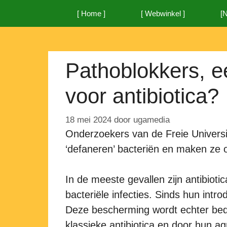
Ga
[ Home ]
[ Webwinkel ]
[
naar
de
inhoud
Pathoblokkers, ee
voor antibiotica?
18 mei 2024
door
ugamedia
Onderzoekers van de Freie Universit
‘defaneren’ bacteriën en maken ze 
In de meeste gevallen zijn antibio
bacteriële infecties. Sinds hun int
Deze bescherming wordt echter bedr
klassieke antibiotica en door hun a