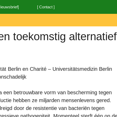
Nieuwsbrief]
[ Contact ]
n toekomstig alternatief
ät Berlin en Charité – Universitätsmedizin Berlin
onschadelijk
tica een betrouwbare vorm van bescherming tegen
roductie hebben ze miljarden mensenlevens gered.
eigd door de resistentie van bacteriën tegen
gressieve pathogeniteit. Momenteel sterft één op d