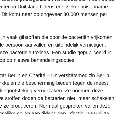
ënten in Duitsland tijdens een ziekenhuisopname –
a. Dit komt neer op ongeveer 30.000 mensen per
jn vaak gifstoffen die door de bacteriën vrijkomen
e persoon aanvallen en uiteindelijk vernietigen.
eze bacteriële toxines. Een studie gepubliceerd in
p op nieuwe behandelingsopties.
ät Berlin en Charité – Universitätsmedizin Berlin
twikkelen die bescherming bieden tegen de meest
longontsteking veroorzaken. Ze noemen deze
we stoffen doden de bacteriën niet, maar schakele
 die ze produceren. Normaal gesproken vallen deze
lijke cellen aan tijdens een infectie, waarbij ze