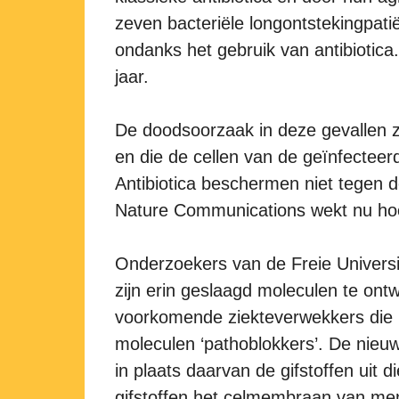
zeven bacteriële longontstekingpati
ondanks het gebruik van antibiotic
jaar.
De doodsoorzaak in deze gevallen zi
en die de cellen van de geïnfecteerd
Antibiotica beschermen niet tegen d
Nature Communications wekt nu hoo
Onderzoekers van de Freie Universit
zijn erin geslaagd moleculen te on
voorkomende ziekteverwekkers die 
moleculen ‘pathoblokkers’. De nieu
in plaats daarvan de gifstoffen uit
gifstoffen het celmembraan van mense