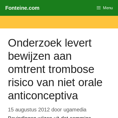
Ga
Fonteine.com
Menu
naar
de
inhoud
Onderzoek levert
bewijzen aan
omtrent trombose
risico van niet orale
anticonceptiva
15 augustus 2012
door
ugamedia