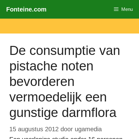
Ga
Fonteine.com
Menu
naar
de
inhoud
De consumptie van
pistache noten
bevorderen
vermoedelijk een
gunstige darmflora
15 augustus 2012
door
ugamedia