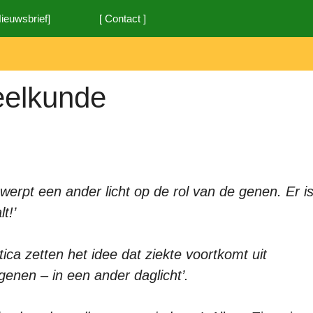
Nieuwsbrief]
[ Contact ]
eelkunde
werpt een ander licht op de rol van de genen. Er i
t!’
ica zetten het idee dat ziekte voortkomt uit
enen – in een ander daglicht’.