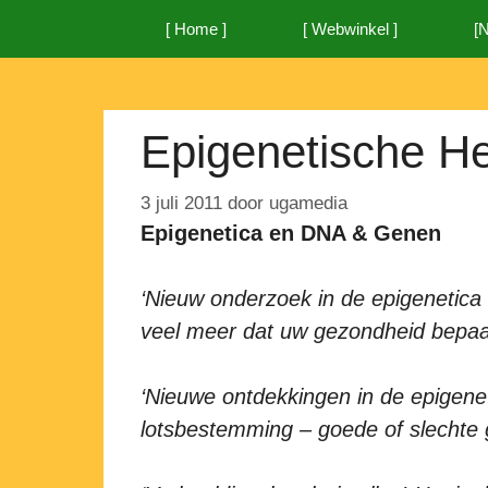
Ga
[ Home ]
[ Webwinkel ]
[
naar
de
inhoud
Epigenetische H
3 juli 2011
door
ugamedia
Epigenetica en DNA & Genen
‘Nieuw onderzoek in de epigenetica 
veel meer dat uw gezondheid bepaal
‘Nieuwe ontdekkingen in de epigenet
lotsbestemming – goede of slechte g