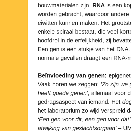
bouwmaterialen zijn.
RNA
is een kop
worden gebracht, waardoor andere e
eiwitten kunnen maken. Het grootst
enkele spiraal bestaat, die veel ko
hoofdrol in de erfelijkheid, zij beva
Een gen is een stukje van het DNA
normale gevallen draagt een RNA-mo
Beïnvloeding van genen: e
pigenet
Vaak horen we zeggen:
’Zo zijn we 
heeft
goede genen’
, allemaal voor 
gedragsaspect van iemand. Het
dog
het laboratorium zo wijd verspreid da
‘Een gen voor dit, een
gen voor dat’
afwijking van geslachtsorgaan’
– UM