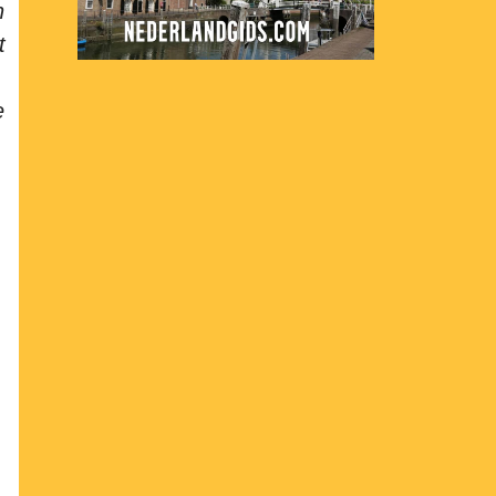
n
t
e