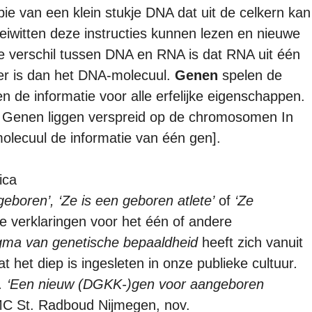
ie van een klein stukje DNA dat uit de celkern kan
iwitten deze instructies kunnen lezen en nieuwe
e verschil tussen DNA en RNA is dat RNA uit één
rter is dan het DNA-molecuul.
Genen
spelen de
tten de informatie voor alle erfelijke eigenschappen.
. Genen liggen verspreid op de chromosomen In
lecuul de informatie van één gen].
ica
geboren’, ‘Ze is een geboren atlete’
of
‘Ze
de verklaringen voor het één of andere
ma van genetische bepaaldheid
heeft zich vanuit
t het diep is ingesleten in onze publieke cultuur
.
.
‘Een nieuw (DGKK-)gen voor aangeboren
C St. Radboud Nijmegen, nov.