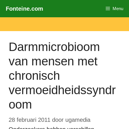
Ga
Fonteine.com
Menu
naar
de
inhoud
Darmmicrobioom
van mensen met
chronisch
vermoeidheidssyndr
oom
28 februari 2011
door
ugamedia