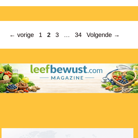
Pagina
Pagina
Pagina
Pagina
←
vorige
1
2
3
…
34
Volgende
→