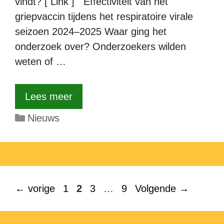
vindt? [ Link ] Effectiviteit van het
griepvaccin tijdens het respiratoire virale
seizoen 2024–2025 Waar ging het
onderzoek over? Onderzoekers wilden
weten of …
Lees meer
Categorieën
Nieuws
Pagina
Pagina
Pagina
Pagina
←
vorige
1
2
3
…
9
Volgende
→